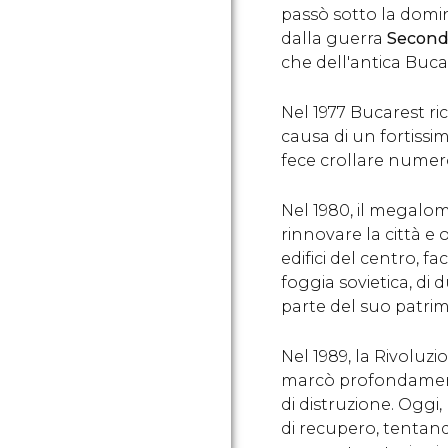
passò sotto la domin
dalla guerra
Secon
che dell'antica Buc
Nel 1977 Bucarest r
causa di un fortissi
fece crollare numeros
Nel 1980, il megal
rinnovare la città e
edifici del centro, fa
foggia sovietica, di
parte del suo patr
Nel 1989, la Rivolu
marcò profondament
di distruzione. Oggi
di recupero, tentando