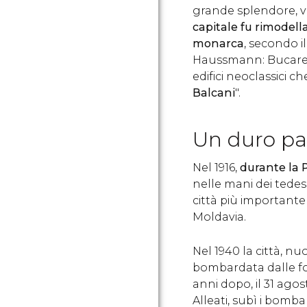
grande splendore, ve
capitale fu rimodell
monarca
, secondo i
Haussmann: Bucarest 
edifici neoclassici ch
Balcani
".
Un duro pa
Nel 1916,
durante la 
nelle mani dei tedesch
città più importante
Moldavia.
Nel 1940 la città, 
bombardata dalle fo
anni dopo, il 31 agos
Alleati, subì i bomb