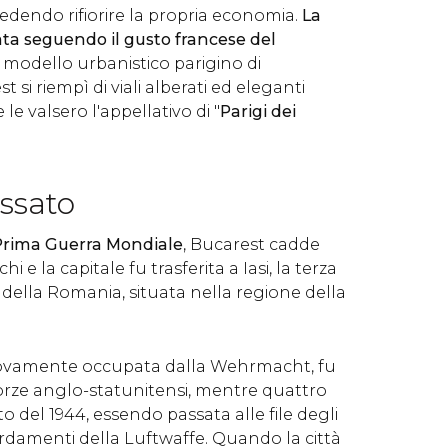
dendo rifiorire la propria economia.
La
ata seguendo il gusto francese del
l modello urbanistico parigino di
si riempì di viali alberati ed eleganti
e le valsero l'appellativo di "
Parigi dei
ssato
Prima Guerra Mondiale
, Bucarest cadde
i e la capitale fu trasferita a Iasi, la terza
 della Romania, situata nella regione della
nuovamente occupata dalla Wehrmacht, fu
rze anglo-statunitensi, mentre quattro
to del 1944, essendo passata alle file degli
ardamenti della Luftwaffe. Quando la città