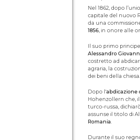
Nel 1862, dopo l’uni
capitale del nuovo 
da una commission
1856
, in onore alle o
Il suo primo princi
Alessandro Giovann
costretto ad abdicar
agraria, la costruzio
dei beni della chiesa
Dopo l'
abdicazione 
Hohenzollern che, il
turco-russa, dichiar
assunse il titolo di 
Romania
.
Durante il suo regno