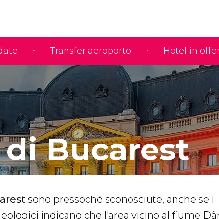
idate
Transfer aeroporto
Hotel in offe
 di Bucarest
carest
sono pressoché sconosciute, anche se i
eologici indicano che l'area vicino al fiume D