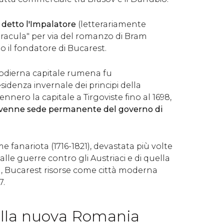
, detto l'Impalatore
(letterariamente
acula" per via del romanzo di Bram
o il fondatore di Bucarest.
l'odierna capitale rumena fu
idenza invernale dei principi della
nnero la capitale a Tirgoviste fino al 1698,
ivenne sede permanente del governo di
e fanariota (1716-1821), devastata più volte
alle guerre contro gli Austriaci e di quella
), Bucarest risorse come città moderna
7.
ella nuova Romania