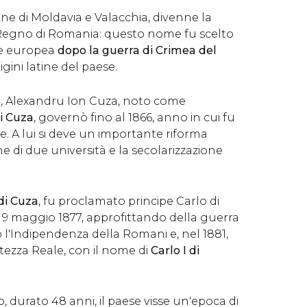
one di Moldavia e Valacchia, divenne la
Regno di Romania: questo nome fu scelto
e europea
dopo la guerra di Crimea del
rigini latine del paese.
pe, Alexandru Ion Cuza, noto come
i Cuza
, governò fino al 1866, anno in cui fu
e. A lui si deve un importante riforma
ne di due università e la secolarizzazione
.
di Cuza
, fu proclamato principe Carlo di
 9 maggio 1877, approfittando della guerra
ò l'Indipendenza della Romani e, nel 1881,
Altezza Reale, con il nome di
Carlo I di
, durato 48 anni, il paese visse un'epoca di