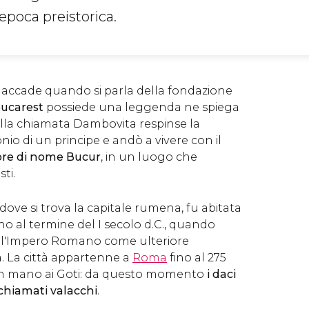
 epoca preistorica.
accade quando si parla della fondazione
ucarest
possiede una leggenda ne spiega
iulla chiamata Dambovita respinse la
io di un principe e andò a vivere con il
ore di nome Bucur
, in un luogo che
ti.
 dove si trova la capitale rumena, fu abitata
fino al termine del I secolo d.C., quando
ell'Impero Romano come ulteriore
a. La città appartenne a
Roma
fino al 275
 in mano ai Goti: da questo momento
i daci
chiamati valacchi
.