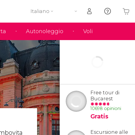
Italiano
rta
Autonoleggio
Voli
Il tuo carrello è vuoto
Free tour di
Bucarest
10698 opinioni
Gratis
âmbovița
Escursione alle