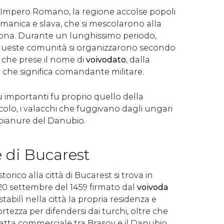
'Impero Romano, la regione accolse popoli
ermanica e slava, che si mescolarono alla
ona. Durante un lunghissimo periodo,
lo, queste comunità si organizzarono secondo
che prese il nome di
voivodato
, dalla
 che significa comandante militare.
ù importanti fu proprio quello della
ecolo, i valacchi che fuggivano dagli ungari
 pianure del Danubio.
 di Bucarest
torico alla città di Bucarest si trova in
0 settembre del 1459 firmato dal
voivoda
 stabilì nella città la propria residenza e
rtezza per difendersi dai turchi, oltre che
atta commerciale tra Brasov e il Danubio.