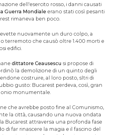
azione dell'esercito rosso, i danni causati
da
Guerra Mondiale
erano stati così pesanti
arest rimaneva ben poco.
icevette nuovamente un duro colpo, a
mo terremoto che causò oltre 1.400 morti e
i edifici.
omane
dittatore Ceausescu
si propose di
 ordinò la demolizione di un quinto degli
cendone costruire, al loro posto, sltri di
 dubbio gusto: Bucarest perdeva, così, gran
imonio monumentale.
zione che avrebbe posto fine al Comunismo,
e la città, causando una nuova ondata
, la Bucarest attraversa una profonda fase
 di far rinascere la magia e il fascino del