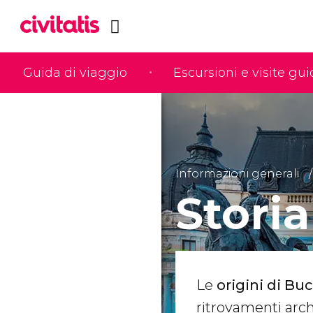
Guida di viaggio
Escursioni e visite gu
Informazioni generali
Storia
Le
origini di Bu
ritrovamenti arch