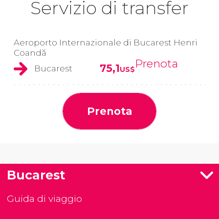
Servizio di transfer
Aeroporto Internazionale di Bucarest Henri
Coandă
Prenota
75,1
Bucarest
US$
Prenota
Bucarest
Guida di viaggio